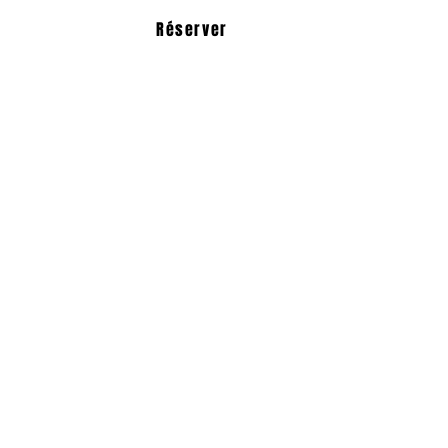
Réserver
Bayti chez vous