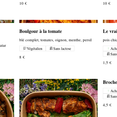
10 €
10 €
Boulgour à la tomate
Le vrai
blé complet, tomates, oignon, menthe, persil
pois chi
atar
Végétalien
Sans lactose
Acha
Sans
8 €
1,5 €
Brochet
Acha
Sans
4,5 €