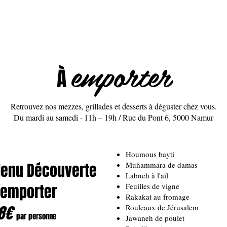
otre histoire
Carte traiteur
Carte restaurant
Avis
Galerie
emporter
À
Retrouvez nos mezzes, grillades et desserts à déguster chez vous.
Du mardi au samedi · 11h – 19h / Rue du Pont 6, 5000 Namur
Houmous bayti
enu Découverte
Muhammara de damas
Labneh à l'ail
 emporter
Feuilles de vigne
Rakakat au fromage
8€
Rouleaux de Jérusalem
par personne
Jawaneh de poulet