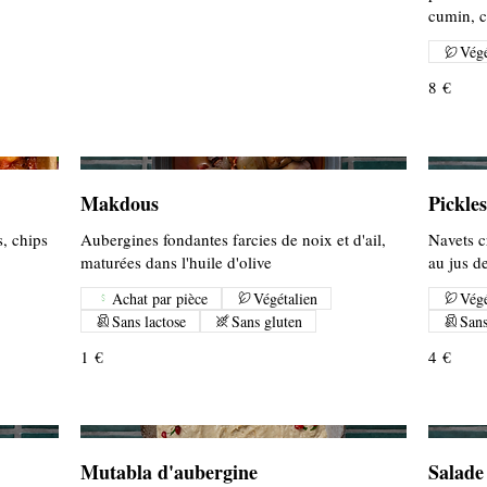
cumin, c
Végé
8 €
Makdous
Pickles
, chips
Aubergines fondantes farcies de noix et d'ail,
Navets c
maturées dans l'huile d'olive
au jus d
Achat par pièce
Végétalien
Végé
Sans lactose
Sans gluten
Sans
1 €
4 €
Mutabla d'aubergine
Salade 