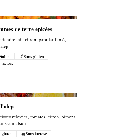
mmes de terre épicées
oriandre, ail, citron, paprika fumé,
'alep
talien
Sans gluten
 lactose
d'alep
cisses relevées, tomates, citron, piment
harissa maison
 gluten
Sans lactose