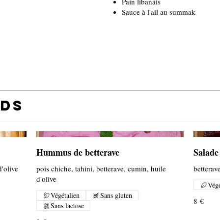
Pain libanais
Sauce à l'ail au summak
ids
Hummus de betterave
Salade
d'olive
pois chiche, tahini, betterave, cumin, huile
betterav
d'olive
Végé
Végétalien
Sans gluten
8 €
Sans lactose