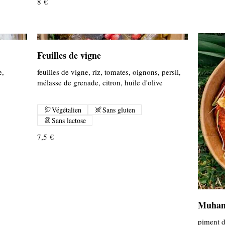
8 €
Feuilles de vigne
e,
feuilles de vigne, riz, tomates, oignons, persil,
mélasse de grenade, citron, huile d'olive
Végétalien
Sans gluten
Sans lactose
7,5 €
Muham
piment d