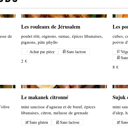
Les rouleaux de Jérusalem
Les po
asse de
poulet rôti, oignons, sumac, épices libanaises,
cubes, c
pignons, pâte phyllo
poivre d
Achat par pièce
Sans lactose
Végé
Sans
2 €
8 €
Le makanek citronné
Sujuk 
'olive
mini saucisse d'agneau et de bœuf, épices
mini sau
libanaises, citron, mélasse de grenade
d'alep, 
Sans gluten
Sans lactose
Sans