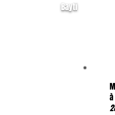
Bayti
ACCUEIL
N
M
à
2